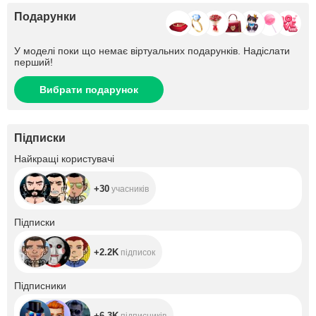
Подарунки
У моделі поки що немає віртуальних подарунків. Надіслати
перший!
Вибрати подарунок
Підписки
+30
Найкращі користувачі
+30
учасників
+2.2K
Підписки
+2.2K
підписок
+6.3K
Підписники
+6.3K
підписників