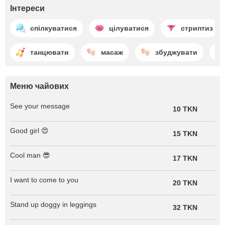
Інтереси
спілкуватися
цілуватися
стриптиз
танцювати
масаж
збуджувати
Меню чайових
See your message
10 TKN
Good girl 😍
15 TKN
Cool man 😎
17 TKN
I want to come to you
20 TKN
Stand up doggy in leggings
32 TKN