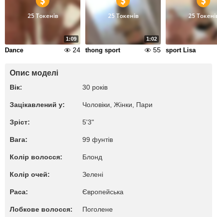
25 Токенів
25 Токенів
25 Токені
1:09
1:02
24
55
Dance
thong sport
sport Lisa
Опис моделі
Вік:
30 років
Зацікавлений у:
Чоловіки, Жiнки, Пари
Зріст:
5'3"
Вага:
99 фунтів
Колір волосся:
Блонд
Колір очей:
Зелені
Раса:
Європейська
Лобкове волосся:
Поголене