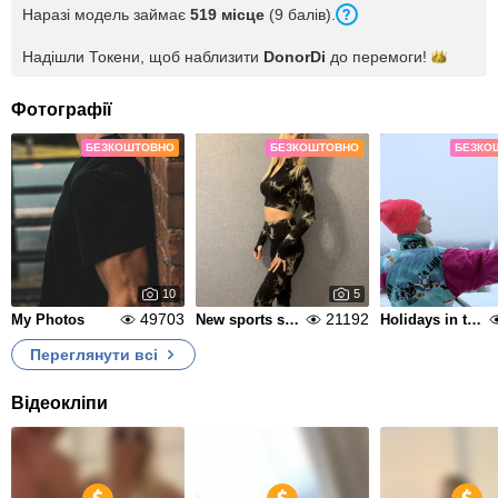
Наразі модель займає
519 місце
(9 балів).
Надішли Токени, щоб наблизити
DonorDi
до
перемоги!
Фотографії
БЕЗКОШТОВНО
БЕЗКОШТОВНО
БЕЗКО
10
5
49703
21192
My Photos
New sports suit
Holidays in the mountains
Переглянути всі
Відеокліпи