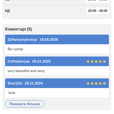
НД
20:00 - 00:00
Коментарі (5)
32Harrystylestop
18.05.2026
Вы супер
ChPalahniuk
05.01.2025
very beautiful and sexy
Dick111t
29.11.2024
:love
показати більше