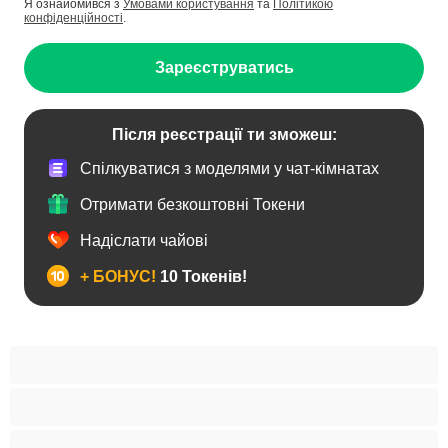
Я ознайомився з
Умовами користування
та
Політикою
конфіденційності
.
Зареєструватись
Після реєстрації ти зможеш:
Спілкуватися з моделями у чат-кімнатах
Отримати безкоштовні Токени
Надіслати чайові
+ БОНУС!
10 Токенів!
BBW
Іграшки
Індійки