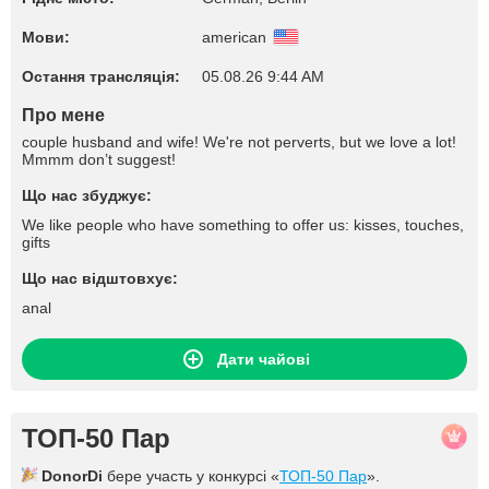
Мови:
american
Остання трансляція:
05.08.26 9:44 AM
Про мене
couple husband and wife! We're not perverts, but we love a lot!
Mmmm don’t suggest!
Що нас збуджує:
We like people who have something to offer us: kisses, touches,
gifts
Що нас відштовхує:
anal
Дати чайові
ТОП-50 Пар
DonorDi
бере участь у конкурсі «
ТОП-50 Пар
».